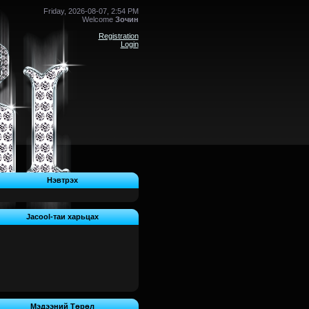
Friday, 2026-08-07, 2:54 PM
Welcome
Зочин
Registration
Login
Нэвтрэх
Jacool-таи харьцах
Мэдээний Төрөл