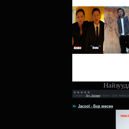
Найзуудд
Category:
Дуу Хөгжим
|
Views:
1109
|
Added b
Jacool - Бүр мөсөн