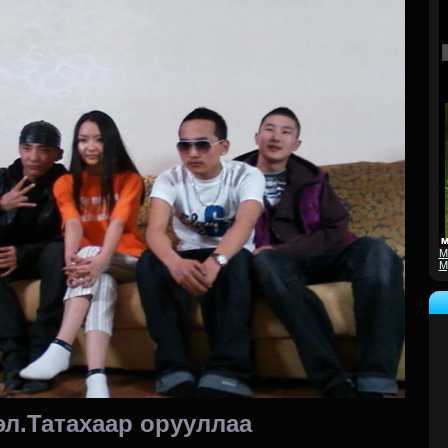
M
M
эл.Татахаар орууллаа