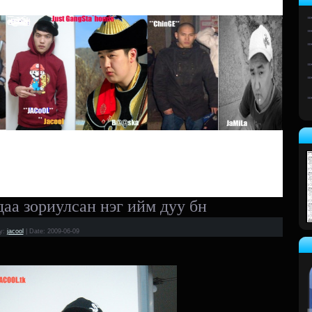
аа зориулсан нэг ийм дуу бн
y:
jacool
|
Date:
2009-06-09