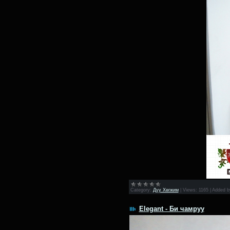
Category:
Дуу Хөгжим
|
Views:
1165
|
Added b
Elegant - Би чамруу