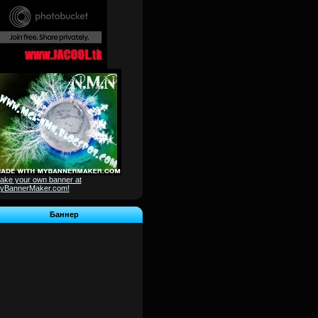
ake your own banner at
yBannerMaker.com!
Баннер