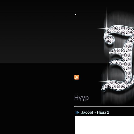
.
Нүүр
Jacool - Найз 2