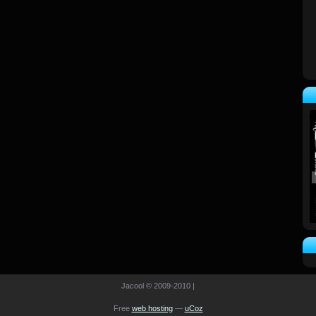
Jacool © 2009-2010
|
Free
web hosting
—
uCoz