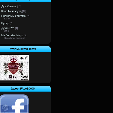
Дуу Хөгжим
[45]
Клип.Бичлэгүүд
[10]
Программ хангамж
[2]
Татах
Бусад
[7]
Дууны Үгс
[1]
шинэ
Ma favorite thingz
[5]
Minii durtai zuilsuud
MVP Микстeп татах
Jacool FAceBOOK