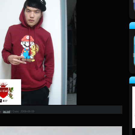
y:
jacool
|
Date:
2009-06-09