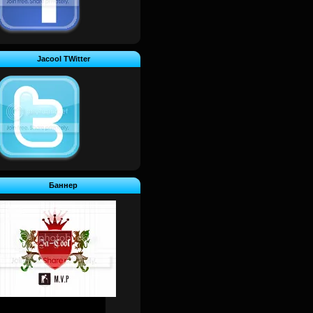
Jacool TWitter
Баннер